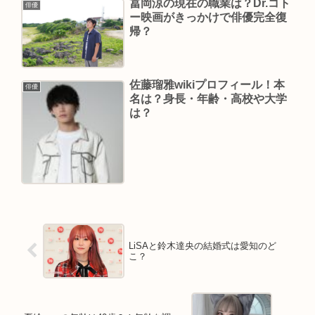
冨岡涼の現在の職業は？Dr.コト
俳優
ー映画がきっかけで俳優完全復
帰？
佐藤瑠雅wikiプロフィール！本
俳優
名は？身長・年齢・高校や大学
は？
LiSAと鈴木達央の結婚式は愛知のど
こ？