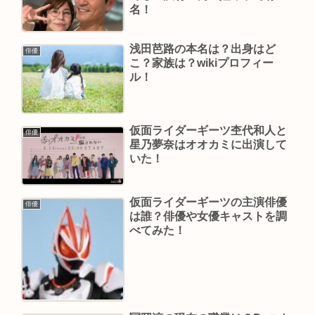
名！
浅田芭路の本名は？出身はど
俳優
こ？家族は？wikiプロフィー
ル！
仮面ライダーギーツ杢代和人と
俳優
星乃夢奈はオオカミに出演して
いた！
仮面ライダーギーツの主演俳優
俳優
は誰？俳優や女優キャストを調
べてみた！