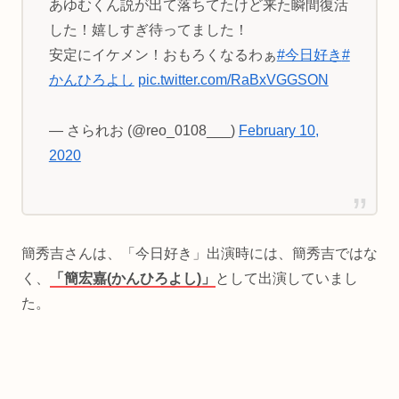
あゆむくん説が出て落ちてたけど来た瞬間復活
した！嬉しすぎ待ってました！
安定にイケメン！おもろくなるわぁ
#今日好き
#
かんひろよし
pic.twitter.com/RaBxVGGSON
— さられお (@reo_0108___)
February 10,
2020
簡秀吉さんは、「今日好き」出演時には、簡秀吉ではな
く、
「簡宏嘉(かんひろよし)」
として出演していまし
た。