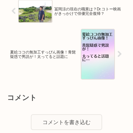
冨岡涼の現在の職業は？Dr.コトー映画
がきっかけで俳優完全復帰？
夏絵ココの無加工すっぴん画像！青髭
疑惑で男説が！太ってると話題に
コメント
コメントを書き込む