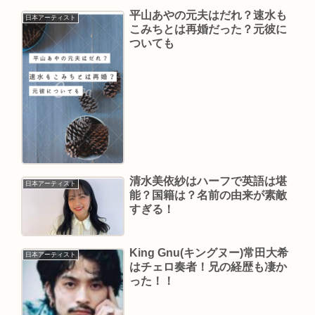
平山あやの元夫はだれ？速水も
日本アーティスト
こみちとは再婚だった？元彼に
ついても
清水美依紗はハーフで英語は堪
日本アーティスト
能？国籍は？名前の由来が素敵
すぎる！
King Gnu(キングヌー)常田大希
日本アーティスト
はチェロ奏者！兄の経歴も凄か
った！！