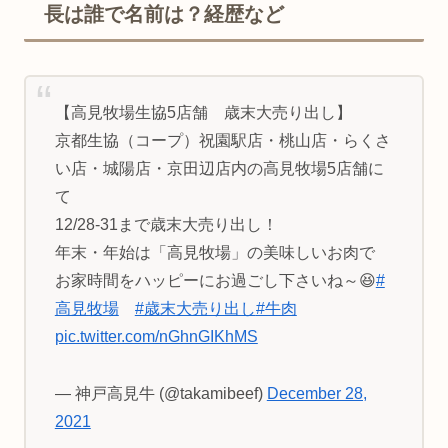
長は誰で名前は？経歴など
【高見牧場生協5店舗 歳末大売り出し】
京都生協（コープ）祝園駅店・桃山店・らくさ
い店・城陽店・京田辺店内の高見牧場5店舗に
て
12/28-31まで歳末大売り出し！
年末・年始は「高見牧場」の美味しいお肉で
お家時間をハッピーにお過ごし下さいね～😆
#
高見牧場
#歳末大売り出し
#牛肉
pic.twitter.com/nGhnGIKhMS
— 神戸高見牛 (@takamibeef)
December 28,
2021